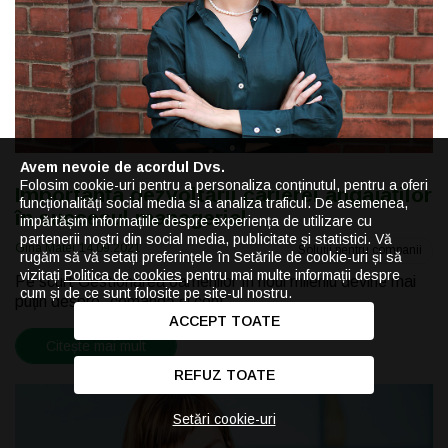
Avem nevoie de acordul Dvs.
Folosim cookie-uri pentru a personaliza conținutul, pentru a oferi
Importanța dezvoltării carierei angajaților
funcționalități social media si a analiza traficul. De asemenea,
în succesul managerial
impărtășim informațiile despre experiența de utilizare cu
partenerii noștri din social media, publicitate și statistici. Vă
Gina Matei
14.09.2021
Soluții pentru companii
rugăm să vă setați preferințele în Setările de cookie-uri și să
vizitați
Politica de cookies
pentru mai multe informații despre
Pe scurt Gestionarea oamenilor în noul mileniu devine mai
cum și de ce sunt folosite pe site-ul nostru.
puțin despre „comandă și cont...
ACCEPT TOATE
Citește mai mult
REFUZ TOATE
Setări cookie-uri