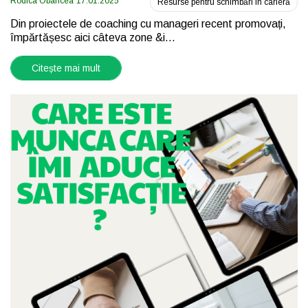
Rodica Obancea
17.01.2025
Resurse pentru schimbări în carieră
Din proiectele de coaching cu manageri recent promovați,
împărtășesc aici câteva zone &i...
Citește mai mult